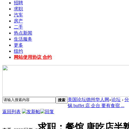
招聘
求职
汽车
房产
二手
热点新闻
生活服务
更多
纽约
网站使用协议 合约
美国论坛德州华人网
»
论坛
›
分
搜索
锅 buffet 店 企台 要有食宿 ...
返回列表
求职：餐馆 唐吃店半熟手