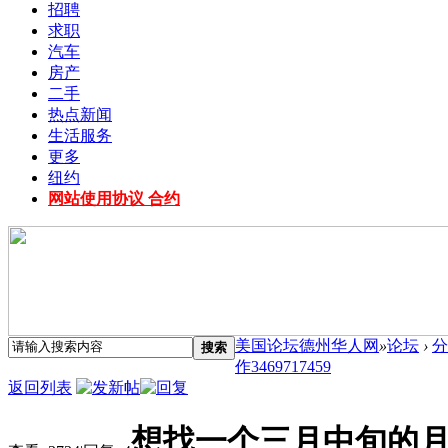
招聘
求职
汽车
房产
二手
热点新闻
生活服务
更多
纽约
网站使用协议 合约
美国论坛德州华人网
»
论坛
›
分
搜索
作3469717459
返回列表
想找一个三月中旬的月嫂工