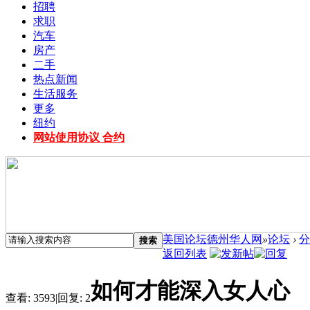
招聘
求职
汽车
房产
二手
热点新闻
生活服务
更多
纽约
网站使用协议 合约
美国论坛德州华人网
»
论坛
›
分
搜索
返回列表
如何才能深入女人心
查看:
3593
|
回复:
2