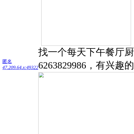
找一个每天下午餐厅厨房打
匿名
6263829986，有
47.209.64.x:49322