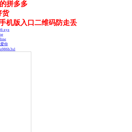
拼的拼多多
好货
手机版入口二维码防走丢
6.xyz
ne
line
.我爱你
qq986b3xl