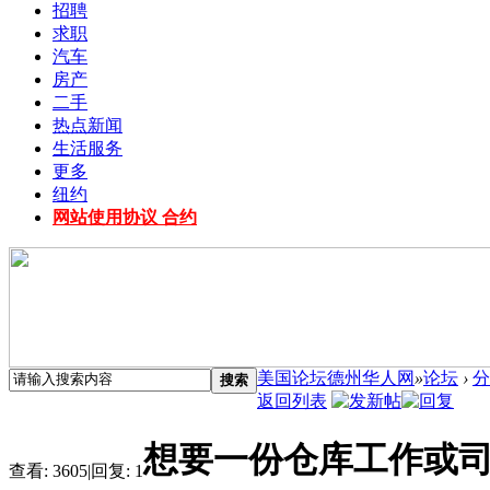
招聘
求职
汽车
房产
二手
热点新闻
生活服务
更多
纽约
网站使用协议 合约
美国论坛德州华人网
»
论坛
›
分
搜索
返回列表
想要一份仓库工作或
查看:
3605
|
回复:
1