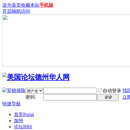
设为首页
收藏本站
手机版
开启辅助访问
找
自动登录
密码
立
登录
快捷导航
首页
Portal
加州
论坛
BBS