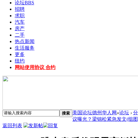
论坛
BBS
招聘
求职
汽车
房产
二手
热点新闻
生活服务
更多
纽约
网站使用协议 合约
美国论坛德州华人网
»
论坛
›
分
搜索
议曝光？梁锦松紧急发文(组图) .
返回列表