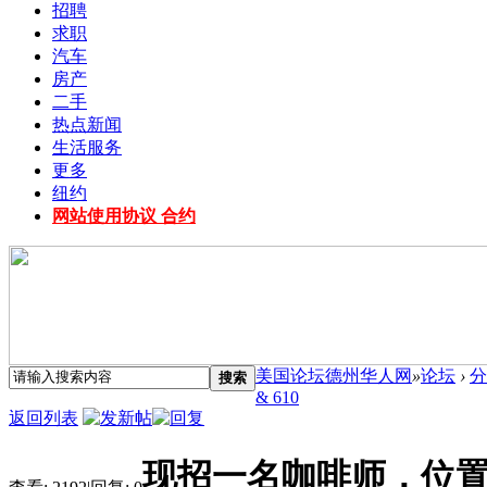
招聘
求职
汽车
房产
二手
热点新闻
生活服务
更多
纽约
网站使用协议 合约
美国论坛德州华人网
»
论坛
›
分
搜索
& 610
返回列表
现招一名咖啡师，位置在i1