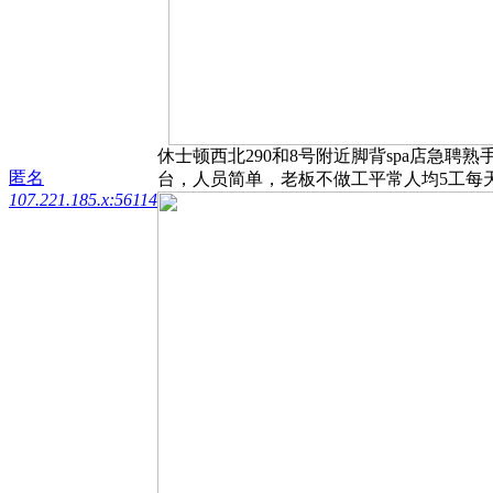
休士顿西北290和8号附近脚背spa店急
匿名
台，人员简单，老板不做工平常人均5工每天.大
107.221.185.x:56114