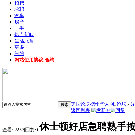
招聘
求职
汽车
房产
二手
热点新闻
生活服务
更多
纽约
网站使用协议 合约
美国论坛德州华人网
»
论坛
›
分
搜索
返回列表
休士顿好店急聘熟手
查看:
2257
|
回复:
0