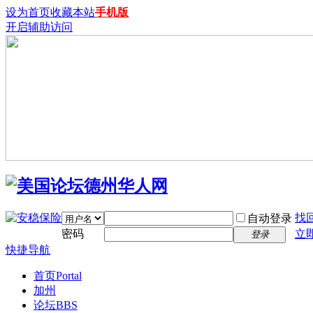
设为首页
收藏本站
手机版
开启辅助访问
找
自动登录
密码
立
登录
快捷导航
首页
Portal
加州
论坛
BBS