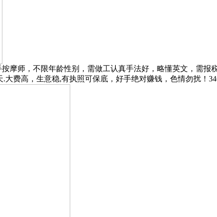
聘熟手按摩师，不限年龄性别，需做工认真手法好，略懂英文，需
费高，生意稳,有执照可保底，好手绝对赚钱，色情勿扰！346-29