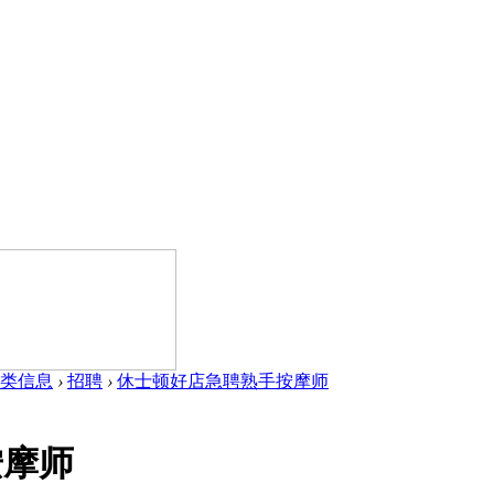
类信息
›
招聘
›
休士顿好店急聘熟手按摩师
按摩师