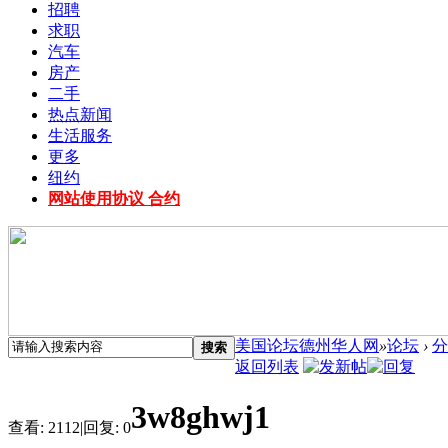
招聘
求职
汽车
房产
二手
热点新闻
生活服务
更多
纽约
网站使用协议 合约
美国论坛德州华人网
»
论坛
›
分
搜索
返回列表
3w8ghwj1
查看:
2112
|
回复:
0