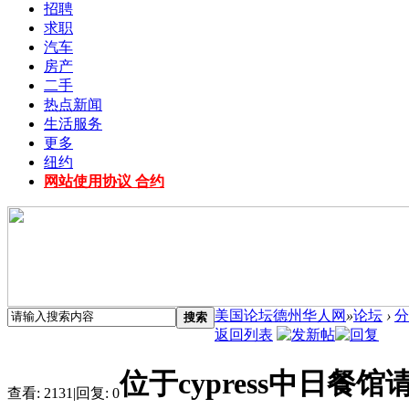
招聘
求职
汽车
房产
二手
热点新闻
生活服务
更多
纽约
网站使用协议 合约
美国论坛德州华人网
»
论坛
›
分
搜索
返回列表
位于cypress中日餐馆
查看:
2131
|
回复:
0