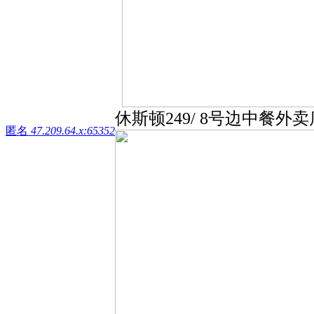
休斯顿249/ 8号边中餐外卖
匿名
47.209.64.x:65352