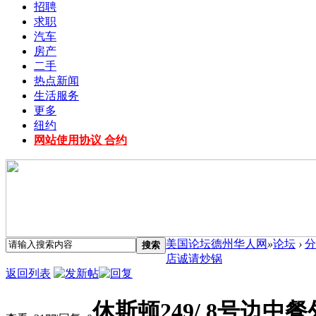
招聘
求职
汽车
房产
二手
热点新闻
生活服务
更多
纽约
网站使用协议 合约
美国论坛德州华人网
»
论坛
›
分
搜索
店诚请炒锅
返回列表
休斯顿249/ 8号边