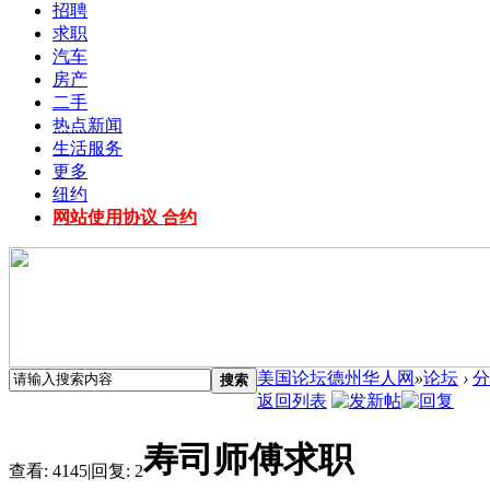
招聘
求职
汽车
房产
二手
热点新闻
生活服务
更多
纽约
网站使用协议 合约
美国论坛德州华人网
»
论坛
›
分
搜索
返回列表
寿司师傅求职
查看:
4145
|
回复:
2