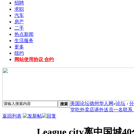
招聘
求职
汽车
房产
二手
热点新闻
生活服务
更多
纽约
网站使用协议 合约
美国论坛德州华人网
»
论坛
›
分
搜索
堂吃外卖店请外送员一名联系 ..
返回列表
League city离