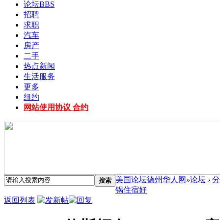
论坛
BBS
招聘
求职
汽车
房产
二手
热点新闻
生活服务
更多
纽约
网站使用协议 合约
美国论坛德州华人网
»
论坛
›
分
搜索
锅住宿好
返回列表