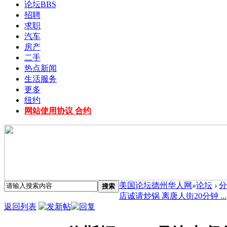
论坛
BBS
招聘
求职
汽车
房产
二手
热点新闻
生活服务
更多
纽约
网站使用协议 合约
美国论坛德州华人网
»
论坛
›
分
搜索
店诚请炒锅 离唐人街20分钟 ...
返回列表