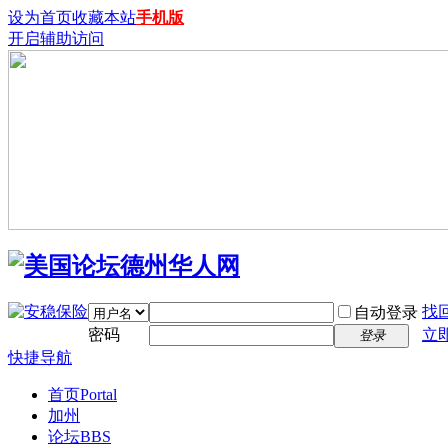
设为首页
收藏本站
手机版
开启辅助访问
找
自动登录
密码
立
登录
快捷导航
首页
Portal
加州
论坛
BBS