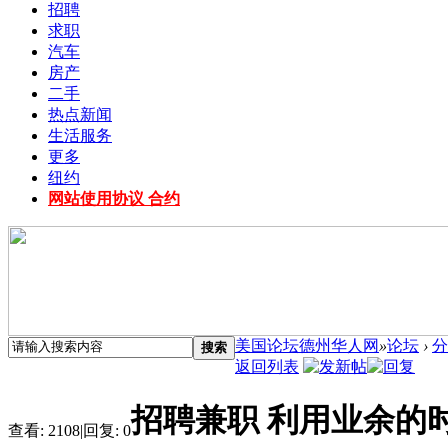
招聘
求职
汽车
房产
二手
热点新闻
生活服务
更多
纽约
网站使用协议 合约
美国论坛德州华人网
»
论坛
›
分
搜索
返回列表
招聘兼职 利用业余的
查看:
2108
|
回复:
0