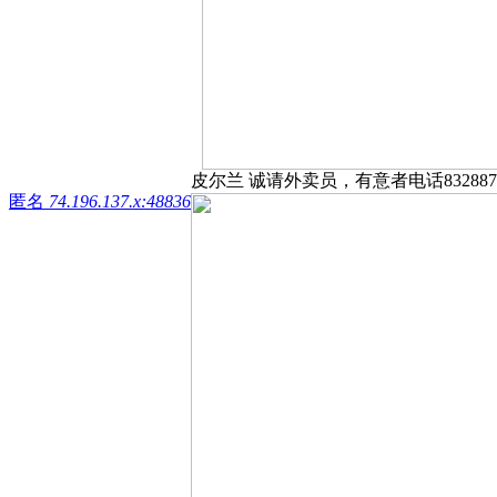
皮尔兰 诚请外卖员，有意者电话8328871
匿名
74.196.137.x:48836