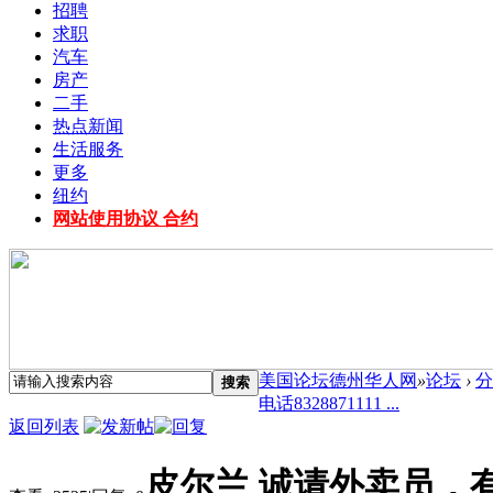
招聘
求职
汽车
房产
二手
热点新闻
生活服务
更多
纽约
网站使用协议 合约
美国论坛德州华人网
»
论坛
›
分
搜索
电话8328871111 ...
返回列表
皮尔兰 诚请外卖员，有意