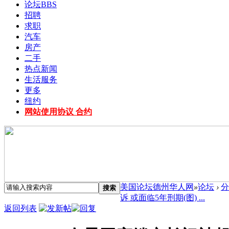
论坛
BBS
招聘
求职
汽车
房产
二手
热点新闻
生活服务
更多
纽约
网站使用协议 合约
美国论坛德州华人网
»
论坛
›
分
搜索
诉 或面临5年刑期(图) ...
返回列表