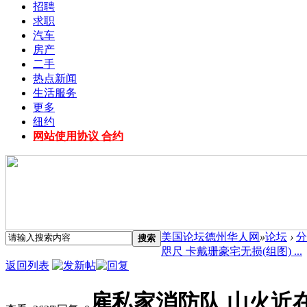
招聘
求职
汽车
房产
二手
热点新闻
生活服务
更多
纽约
网站使用协议 合约
美国论坛德州华人网
»
论坛
›
分
搜索
咫尺 卡戴珊豪宅无损(组图) ...
返回列表
雇私家消防队 山火近在