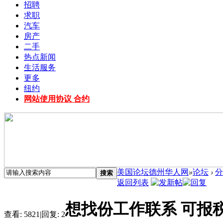
招聘
求职
汽车
房产
二手
热点新闻
生活服务
更多
纽约
网站使用协议 合约
美国论坛德州华人网
»
论坛
›
分
搜索
返回列表
想找份工作联系 可报
查看:
5821
|
回复:
2