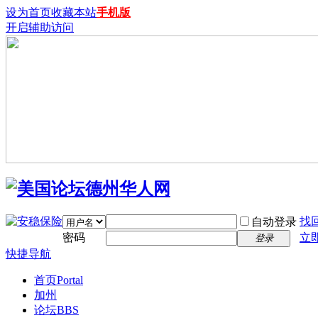
设为首页
收藏本站
手机版
开启辅助访问
找
自动登录
密码
立
登录
快捷导航
首页
Portal
加州
论坛
BBS