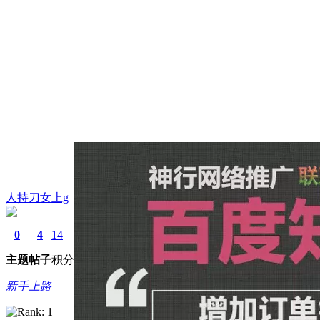
人持刀女上g
0
4
14
主题
帖子
积分
新手上路