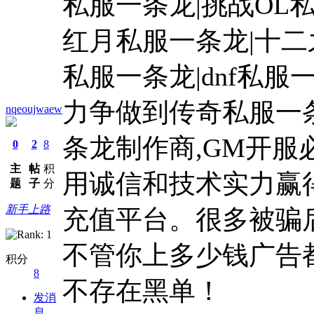
私服一条龙|挑战OL
红月私服一条龙|十二
私服一条龙|dnf私服
力争做到传奇私服一条龙
nqeoujwaew
条龙制作商,GM开服
0
2
8
主
帖
积
用诚信和技术实力赢得
题
子
分
新手上路
充值平台。很多被骗
不管你上多少钱广告
积分
8
不存在黑单！
发消
息