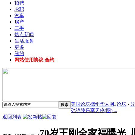
招聘
求职
汽车
房产
二手
热点新闻
生活服务
更多
纽约
网站使用协议 合约
美国论坛德州华人网
»
论坛
›
分
搜索
孙绕膝乐享天伦(图) ...
返回列表
70岁王刚全家福曝光 