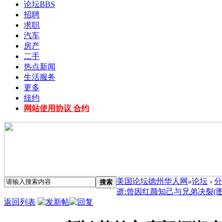
论坛
BBS
招聘
求职
汽车
房产
二手
热点新闻
生活服务
更多
纽约
网站使用协议 合约
美国论坛德州华人网
»
论坛
›
分
搜索
逝:曾因红颜知己与兄弟决裂(图) 
返回列表