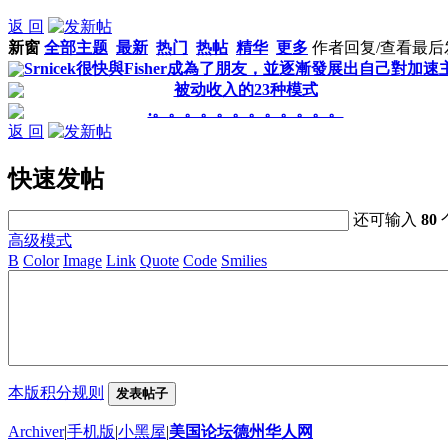
返 回
新窗
全部主题
最新
热门
热帖
精华
更多
作者
回复/查看
最后
Srnicek很快與Fisher成為了朋友，並逐漸發展出自己對加速主.
被动收入的23种模式
.。。。。。。。。。。。。
返 回
快速发帖
还可输入
80
高级模式
B
Color
Image
Link
Quote
Code
Smilies
本版积分规则
发表帖子
Archiver
|
手机版
|
小黑屋
|
美国论坛德州华人网