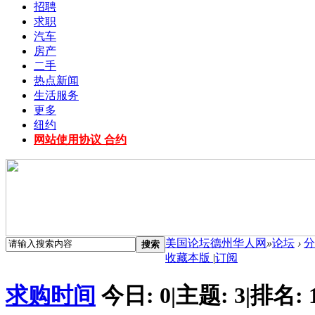
招聘
求职
汽车
房产
二手
热点新闻
生活服务
更多
纽约
网站使用协议 合约
美国论坛德州华人网
»
论坛
›
分
搜索
收藏本版
|
订阅
求购时间
今日:
0
|
主题:
3
|
排名: