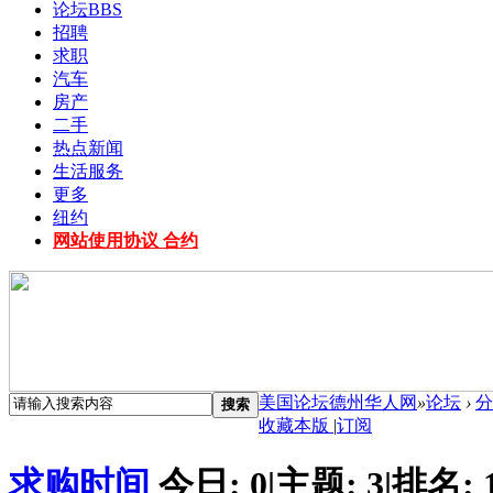
论坛
BBS
招聘
求职
汽车
房产
二手
热点新闻
生活服务
更多
纽约
网站使用协议 合约
美国论坛德州华人网
»
论坛
›
分
搜索
收藏本版
|
订阅
求购时间
今日:
0
|
主题:
3
|
排名: