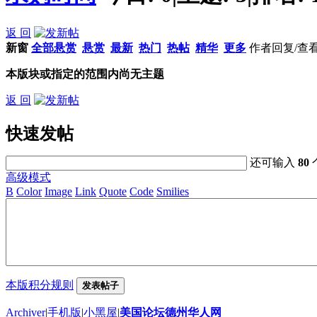
返 回
新窗
全部悬赏
悬赏
最新
热门
热帖
精华
更多
作者
回复/查
本版块或指定的范围内尚无主题
返 回
快速发帖
还可输入
80
高级模式
B
Color
Image
Link
Quote
Code
Smilies
本版积分规则
发表帖子
Archiver
|
手机版
|
小黑屋
|
美国论坛德州华人网