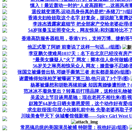
慎入！最近轰动一时的“人皮高跟鞋”…这画风有
退役就变漂亮,运动员身份真的是把“杀猪刀”?(组
香港夫妇给娃取这个名字 好复杂，据说能飞黄腾达(
李连杰透露家庭细节 把全部家产交给老婆处理(图
54岁张曼玉近照变化大，网友惊呆:和刘嘉玲比不了
香港高防服务器租用，香港VPS，支持万博、捷豹等平台
他正式娶了阿娇 前妻说了这样一句话…(组图)
李亚鹏欠债难局1037天：名下在北京已经没有房产(
“最美女嫌疑人”火了 网友：卿本佳人奈何做贼(图
56岁关之琳亮相惊呆众人 网友：膝盖惨不忍睹(图
张国立被爆曾出轨 邓婕手撕第三者 老实都是装的(组图)
谢霆锋得知张柏芝被曝诞下第三胎,他只说了3个字(图)
杨幂被爆想和胡歌再续前缘 却因离婚惨遭拒绝？(
范冰冰不着急复出？转幕后打理品牌，送粉丝礼物被赞暖
吴孟达上节目谈周星驰：现在老死不相往来(图/视
赵雅芝64岁生日晒夫妻恩爱照，这个动作好有爱(组
求生欲很强!印度小伙婚礼前中枪 先娶老婆再取子弹
川味美食甲天下 休城餐馆领新潮------Spicy Girl West
常恶搞总统的美国演员被捕 特朗普：祝他好运(组图)