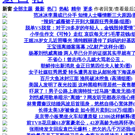
新窗
全部主题
最新
热门
热帖
精华
更多
作者
回复/查看
最后
范冰冰李晨或已分手 知情人士曝情断三大原因(图
“辣妈”戚薇裙子开到大腿跟狂秀美腿(组图)
脱单VS脱贫：对于20多岁的年轻人，金钱毁掉爱情
小学生作文《可怜》走红 哀叹每天才5毛零花钱(组
王姬28岁女儿近照曝光 清纯靓丽遗传了妈妈的好基因
王宝强离婚案落幕 2亿财产这样分(图)
杨幂刘恺威离婚 两人早已分开的证据其实早就有了(
不省心！曾志伟小儿媳大骂老公丑，
朝鲜传出新消息 金正日第四任夫人被关(图)
女子社媒狂秀恩爱 转头遭男友欲从邮轮推下海谋杀(
百斤大鱼冰封江面 渔民破冰挖鱼 (高清组图)
美国人发明了夜光拉面 这种黑暗料理居然一夜售罄(
吓尿了！男子公路上表演特技“过马路”毫发无损(视
刘恺威用歌单暗示“离婚”？网友听完都表示很心疼(
林青霞秦汉结婚风波后首现身，悠然自得心宽体胖(
长得太美3岁被偷走 如今照片卖到218万(组图)
吴京带小板凳坐火车却遭质疑 12306这样解释(图
前TVB花旦嫁61岁富豪老公，42岁高龄为他再怀孕(
张雨绮发文回应袁巴元爆料：把欠的几千万还我(组