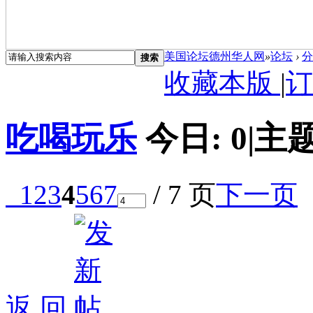
美国论坛德州华人网
»
论坛
›
分
搜索
收藏本版
|
订
吃喝玩乐
今日:
0
|
主题
1
2
3
4
5
6
7
/ 7 页
下一页
返 回