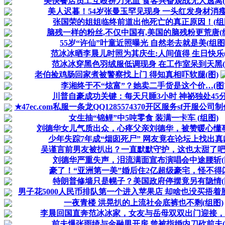
美快餐店员工互殴拼刀见血 食客兴奋观战无人逃离(
美人迟暮！54岁张曼玉罕见现身 一头红发身材消瘦
张国荣的姐姐临终前道出他死亡的真正原因！(组
脑残一样的粉丝,不仅中国有,美国的脑残粉更荒唐(
55岁“许仙”叶童近照曝光 自然老去就是美(组图
范冰冰晒李晨儿时照为其庆生:人间值得 生日快乐(
范冰冰穿黑色羽绒服低调现身 在工作室呆到天黑(
老伯捡鸡肠回家煮被警察找上门 得知真相吓软腿(图)
李湘终于不“炫富”？她卖二手货是这个价…(图
川普自豪成功关键：每天只睡3小时 神祕独处45
★47ec.com私服一条龙QQ1285574370开区服务sf开服公司
女生抽“锦鲤”中5吨零食 装满一卡车 (组图)
刘德华女儿气质出众，心疼父亲刘德华，被赞暖心懂事
少年失踪7年成“烟囱死尸” 网友竟在论坛上找出真
吴谨言前男友被扒出？一直默默守护，这也太甜了吧？
刘德华严重失声，泪流满面宣布演唱会中途腰斩(
豪了！“亚洲第一美”婚后住2亿超级豪宅，怪不得
特朗普修墙只是幌子？美国政府停摆竟另有隐情(
男子花5000人民币排队第一个进入苹果店 却啥也没买捂着脸.
一夜青楼 洪晃扒的上流社会底裤也不剩(组图)
李晨回国直奔范冰冰家，女友与岳母双双出门迎接，看来
前夫爆张雨绮与金融男开房 曾被指婚内刀砍前夫(