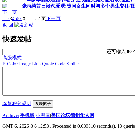
张雨绮昔日谈恋爱观:赞同女生同时与多个男生交往(图
下一页 »
1
2
3
4
5
6
7
/ 7 页
下一页
返 回
快速发帖
还可输入
80
高级模式
B
Color
Image
Link
Quote
Code
Smilies
本版积分规则
发表帖子
Archiver
|
手机版
|
小黑屋
|
美国论坛德州华人网
GMT-6, 2026-8-6 12:53
, Processed in 0.030810 second(s), 13 querie