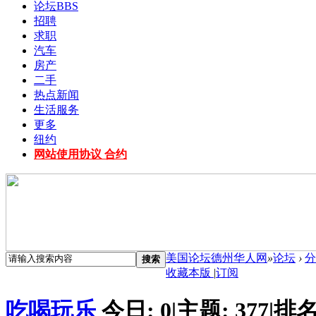
论坛
BBS
招聘
求职
汽车
房产
二手
热点新闻
生活服务
更多
纽约
网站使用协议 合约
美国论坛德州华人网
»
论坛
›
分
搜索
收藏本版
|
订阅
吃喝玩乐
今日:
0
|
主题:
377
|
排名