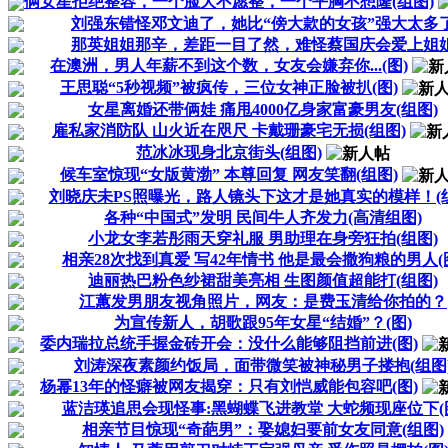
俩女星拒绝整容，一个脸大不愿整，一个平胸不想隆(组图)
刘强东错怪邓文迪了，她比“傍大款的女孩”强大太多
那英姐姐那辛，差距一目了然，难怪蔡国庆会爱上姐
在澳洲，男人年薪不到这个数，女友会嫌弃你...(图)
王思聪“5秒视频”被疯传，三位女神正脸被扒(图)
女星离婚还带俩娃 痛甩4000亿身家富豪男友(组图)
雇私家消防队 山火近在咫尺 卡戴珊豪宅无损(组图)
范冰冰现身北京街头(组图)
候车室惊现“女版黄渤” 本尊回复 网友笑翻(组图)
刘晓庆未PS照曝光，路人镜头下这才是她真实的模样！(组
各种“中国式”发明 民间牛人齐发力(高清组图)
小龙女李若彤雨天穿礼服 男助理在身旁狂拍(组图)
相亲28次找到真爱 写42年情书 他是最会撒狗粮的男人(
迪丽热巴粉色纱裙甜美亮相 生图颜值超能打(组图)
江蕙发男朋友视角照片，网友：是费玉清给你拍的？
为宣传新人，胡歌跟95年女星“结婚”？(图)
委内瑞拉总统手握金砖开会：没什么能够阻挡前进(图)
刘涛深夜素颜约饭局，面带微笑被神秘男子搂抱(组图
杨幂13年的怪癖被网友揭穿：只有刘恺威能包容吧(图)
蓝洁瑛追思会现怪事:黑蝴蝶飞进教堂 大蛇频现座位下(
相亲节目惊现“奇葩男”：娶媳妇要前女友同意(组图)