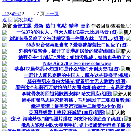
1
2
3
4
5
6
7
/ 7 页
下一页
返 回
新窗
全部主题
最新
热门
热帖
精华
更多
作者
回复/查看
最后
一位37岁的女人，每天入账1亿美元,比肩马云 (图)
刘涛衣品又崩了？被吐槽穿着一件睡衣就上节目…(组图)
68岁郭台铭再度当爸？爱妻曾馨莹松口回应了(图)
刘德华被骂惨，揭开了香港高房价的秘密(组图)
迪拜公主“出逃记”后续：姐姐没跑成，妹妹也失败了？(.
Nike Air 270 is two new colorways
恭喜IG!虽然我不知道IG是什么!他们开创历史(组图)
一群让人闻风丧胆的中国人，藏在这栋破楼里(视频)
杨钰莹男友身份大曝光,背景强大无人敢惹!(组图)
看完这个年薪百万姑娘的朋友圈 你相信这世上有易容术
李咏骨灰将回祖籍陕西安葬? 哈文回应(组图)
周冬雨曝马思纯家超有钱，马思纯发了三张图反驳(图
幸福美满！最美奥运冠军生二胎美如少女(图)
英国胖妈爱上摔跤 狂减近100斤(组图)
这张"海啸炒饭"翻锅照片爆红 网友评论彻底歪了(组图)
俄杀人犯狱中吃大餐用手机:桌上摆螃蟹烤串鱼子酱(图