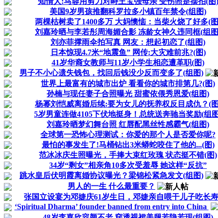
知情人:马蓉用剪刀对峙王宝强母亲 受伤照是摆拍(图
美国9岁男孩推翻科罗拉多小镇百年禁令(组图)
两棵枯树卖了1400多万 大妈懊恼：当柴火烧了好多(图
刘嘉玲晒与李若彤周海媚合影 冻龄女神久违同框(组图
刘亦菲撑雨伞拍写真 网友：想起初恋了(组图)
日本惊现4.7米“地震鱼” 网传:大灾难前兆?(图)
41岁华裔女教师与11岁小学生相恋遭革职(图)
男子不小心遗失钱包，找回后钱没少反而变多了(组图)
世界上最富有的城市出炉 看看你的城市排第几?(图)
孙楠与现任妻子合照曝光 甜蜜依偎秀恩爱(组图)
杨幂刘恺威离婚后续:要为女儿的抚养权反目成仇？(图
5岁男童连做4105下伏地挺身！总统送奔驰当奖励(组图
刘嘉玲晒梦幻舞台照 红唇配黑丝性感霸气(组图)
全球第一恐怖心理测试：你爱的那个人是否爱你呢?
最怕的事发生了!马桶钻出3米蟒蛇咬住了他的...(图)
范冰冰庆生照曝光，手捧大束红玫瑰 状态挺不错(图)
34岁“剩女”相亲角10多次受羞辱 她这样“反抗”
跳水皇后伏明霞离婚协议曝光？梁锦松紧急发文(组图)
男人的一生 什么最重要？
张国立设宴为邓婕庆61岁生日，邓婕亲自喂干儿子吃长寿面
‘Spiritual Dharma’ founder banned from entry into China
48岁李嘉欣容颜不老 穿透视裙美腿若隐若现(组图)