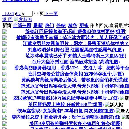
1
2
3
4
5
6
7
/ 7 页
下一页
返 回
新窗
全部主题
最新
热门
热帖
精华
更多
作者
回复/查看
最后
徐锦江回应撞脸海王:我们很像但他身材更好(组图)
被嘲没有张馨予幸福！范冰冰方面呛声：某人怀孕了都不.
江蕙发男朋友视角照片，网友：是费玉清给你拍的？
刘嘉玲晒梦幻舞台照 红唇配黑丝性感霸气(组图)
范冰冰李晨或已分手 知情人士曝情断三大原因(图)
百斤大鱼冰封江面 渔民破冰挖鱼 (高清组图)
香港高防服务器租用，香港VPS，支持万博、捷豹等平台，
苍井空与老公首度合体亮相 宣布怀孕五个月(图)
黄奕谈与黄毅清离婚后惨况：曾极度的害怕和恐慌(图
范冰冰父母出席宴会没人理,母亲只能刷手机解闷(组图
范冰冰父母出席宴会没人理,母亲只能刷手机解闷(组图
农民蒙冤17年获赔160万当总经理娶娇妻 4年后....(图)
英国胖妈爱上摔跤 狂减近100斤(组图)
候车室惊现“女版黄渤” 本尊回复 网友笑翻(组图)
委内瑞拉总统手握金砖开会：没什么能够阻挡前进(图)
美国9岁男孩推翻科罗拉多小镇百年禁令(组图)