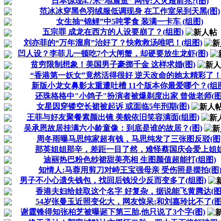
日本惊现4.7米“地震鱼” 网传:大灾难前兆?(图)
范冰冰穿黑色羽绒服低调现身 在工作室呆到天黑(图)
女生抽“锦鲤”中5吨零食 装满一卡车 (组图)
五宗罪 成龙在西方的人设要崩了？(组图)
刘亦菲的“万年溜肩”治好了？快救救汤唯吧！(组图)
凹人设？李菲儿一顿吃7个大闸蟹，却硬要放生龙虾(图)
贫穷限制想象！美国男子豪掷千金 这样求婚(图)
“香港第一妖女”竟然活得很好 逆天改命的她太精彩了！(.
新版小龙女鼻影太重遭吐槽 11个版本你最爱哪个？(组图
还珠格格中"小鸽子"扮演者被爆剃度出家 曾做老师(图
女星因穿镂空长裙被起诉 或面临5年刑期(图)
王菲与好友聚餐素颜出镜 美貌依旧笑容满面(组图)
吴承恩故居挂满六小龄童像：到底是谁的故居？(图)
周冬雨曝马思纯家超有钱，马思纯发了三张图反驳(图
那英姐姐那辛，差距一目了然，难怪蔡国庆会爱上姐
迪丽热巴粉色纱裙甜美亮相 生图颜值超能打(组图)
知情人:马蓉用剪刀对峙王宝强母亲 受伤照是摆拍(图
男子不小心遗失钱包，找回后钱没少反而变多了(组图)
香港夫妇给娃取这个名字 好复杂，据说能飞黄腾达(图
54岁张曼玉近照变化大，网友惊呆:和刘嘉玲比不了(图
谢霆锋得知张柏芝被曝诞下第三胎,他只说了3个字(图)