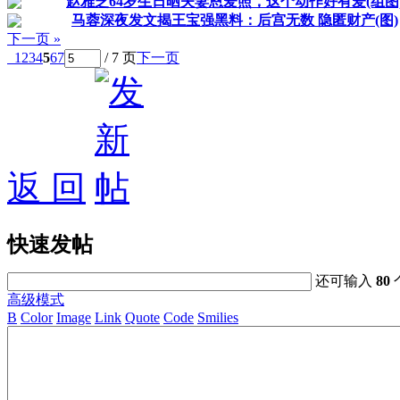
赵雅芝64岁生日晒夫妻恩爱照，这个动作好有爱(组图
马蓉深夜发文揭王宝强黑料：后宫无数 隐匿财产(图)
下一页 »
1
2
3
4
5
6
7
/ 7 页
下一页
返 回
快速发帖
还可输入
80
高级模式
B
Color
Image
Link
Quote
Code
Smilies