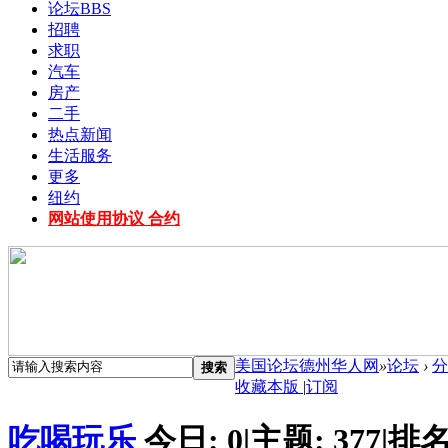
论坛
BBS
招聘
求职
汽车
房产
二手
热点新闻
生活服务
更多
纽约
网站使用协议 合约
美国论坛德州华人网
»
论坛
›
分
搜索
收藏本版
|
订阅
吃喝玩乐
今日:
0
|
主题:
377
|
排名