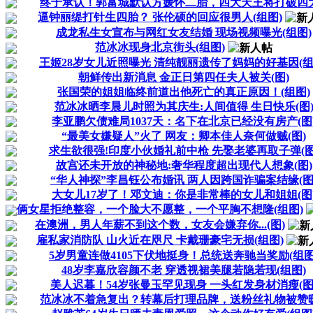
终于承认！郭富城默认方媛怀二胎，四大天王将打破四大.
逼钟丽缇打针生四胎？ 张伦硕的回应很男人(组图)
成龙私生女宣布与网红女友结婚 现场视频曝光(组图)
范冰冰现身北京街头(组图)
王姬28岁女儿近照曝光 清纯靓丽遗传了妈妈的好基因(组
朝鲜传出新消息 金正日第四任夫人被关(图)
张国荣的姐姐临终前道出他死亡的真正原因！(组图)
范冰冰晒李晨儿时照为其庆生:人间值得 生日快乐(图
李亚鹏欠债难局1037天：名下在北京已经没有房产(图
“最美女嫌疑人”火了 网友：卿本佳人奈何做贼(图)
求生欲很强!印度小伙婚礼前中枪 先娶老婆再取子弹(图
故宫还未开放的神秘地:奢华程度超出现代人想象(图)
“华人神探”李昌钰公布婚讯 两人因跨国诈骗案结缘(图
大女儿17岁了！邓文迪：你是非常棒的女儿和姐姐(图
俩女星拒绝整容，一个脸大不愿整，一个平胸不想隆(组图)
在澳洲，男人年薪不到这个数，女友会嫌弃你...(图)
雇私家消防队 山火近在咫尺 卡戴珊豪宅无损(组图)
5岁男童连做4105下伏地挺身！总统送奔驰当奖励(组图
48岁李嘉欣容颜不老 穿透视裙美腿若隐若现(组图)
美人迟暮！54岁张曼玉罕见现身 一头红发身材消瘦(图
范冰冰不着急复出？转幕后打理品牌，送粉丝礼物被赞暖.