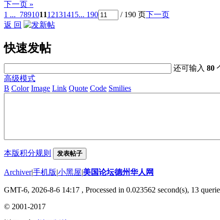
下一页 »
1 ...
7
8
9
10
11
12
13
14
15
... 190
/ 190 页
下一页
返 回
快速发帖
还可输入
80
高级模式
B
Color
Image
Link
Quote
Code
Smilies
本版积分规则
发表帖子
Archiver
|
手机版
|
小黑屋
|
美国论坛德州华人网
GMT-6, 2026-8-6 14:17
, Processed in 0.023562 second(s), 13 querie
© 2001-2017