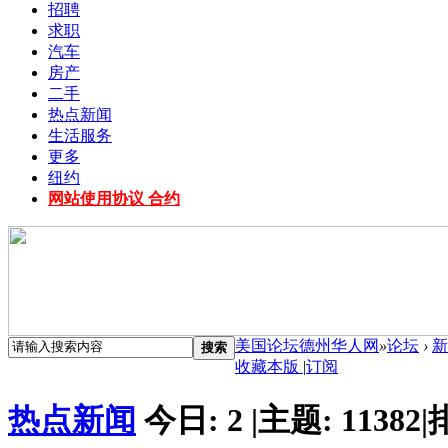
招聘
求职
汽车
房产
二手
热点新闻
生活服务
更多
纽约
网站使用协议 合约
美国论坛德州华人网
»
论坛
›
新
搜索
收藏本版
|
订阅
热点新闻
今日:
2
|
主题:
11382
|