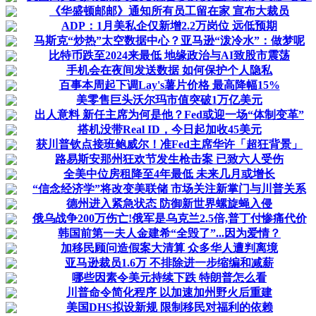
《华盛顿邮邮》通知所有员工留在家 宣布大裁员
ADP：1月美私企仅新增2.2万岗位 远低预期
马斯克“炒热”太空数据中心？亚马逊“泼冷水”：做梦呢
比特币跌至2024来最低 地缘政治与AI致股市震荡
手机会在夜间发送数据 如何保护个人隐私
百事本周起下调Lay's薯片价格 最高降幅15%
美零售巨头沃尔玛市值突破1万亿美元
出人意料 新任主席为何是他？Fed或迎一场“体制变革”
搭机没带Real ID，今日起加收45美元
获川普钦点接班鲍威尔！准Fed主席华许「超狂背景」
路易斯安那州狂欢节发生枪击案 已致六人受伤
全美中位房租降至4年最低 未来几月或增长
“信念经济学”将改变美联储 市场关注新掌门与川普关系
德州进入紧急状态 防御新世界螺旋蝇入侵
俄乌战争200万伤亡!俄军是乌克兰2.5倍,普丁付惨痛代价
韩国前第一夫人金建希“全毁了”...因为爱情？
加移民顾问造假案大清算 众多华人遭判离境
亚马逊裁员1.6万 不排除进一步缩编和减薪
哪些因素令美元持续下跌 特朗普怎么看
川普命令简化程序 以加速加州野火后重建
美国DHS拟设新规 限制移民对福利的依赖