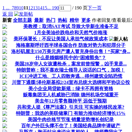
1 ...
7
8
9
10
11
12
13
14
15
... 190
/ 190 页
下一页
返 回
新窗
全部主题
最新
热门
热帖
精华
更多
作者
回复/查看
最后
美教授：取消SAT考试 导致大学新生准备不足
1月全美油价跌电价和天然气价格涨
美环保署长：不应让美国人承担气候政策成本
海格塞斯呼吁西半球各国合作 防敌对势力和犯罪分子
洛杉矶屋主150万美元房产遭人冒充身份出售！“买家”身...
什么是婚姻移民中的“困难豁免”？
美国28岁华人女孩遭枪杀，案发前曾报警，凶手竟是...
特朗普称：我不喜欢瑞士领导人说话的口气，加税！
ICE冲进工地、工人四散奔逃…得州建筑业陷恐慌
川普下通牒!泽伦斯基拟2/24宣布总统大选绑和平协议公投
美小企业局贷款新规：绿卡不再拥有资格
贩毒集团无人机威胁已消除 德州机场空域重开
美去年12月零售额持平 远低于预期
共和党人提《尊严法案》引关注 可实操的移民改革?
特朗普：我选的美联储掌门 有能力推动经济增长15%
美国牛肉价格节节涨 销量逆势增长创纪录
百年户外巨头撑不住了！美国经典品牌申请破产
马斯克：敢于站出来说出真相的人，律师费我出了