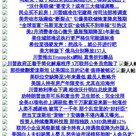
“沃什美联储”要变天？或有三大领域调整…
民众买不起房！川普瞄准住宅建商 传司法部将调查
美劳动市场濒临“断裂点” 引爆美联储恢复降息预期
“全球首富”马斯克发文叹“金钱买不到幸福”引热议
美2月消费者信心微升 通胀预期降至1年新低
美住城部推迟执行更严格住宅能源标准
希拉里强硬发声：想战斗，就公开进行吧
美方斡旋下 俄乌分别释放157人
川普推出TrumpRx網站 直售折扣藥品
川普政府正着手简化解雇程序 5万联邦公务员危险了
那些掀翻爱泼斯坦 让美国出丑的记者 值得被铭记
美职位空缺降至5年来最低 裁员人数略升
美国人持有房产年限变长 尤其在沿海州
川普称利率会下调 相信沃什明白总统意愿
劝特朗普放弃可乐和麦当劳 卫生部长：完全没用
全美43项电价上调获批 数千万家庭迎来新一轮涨价
人类不感谢他 被骂了一千年 那个乱世里的“好奸臣”
想当艾泼斯坦“宠物”？安德鲁不堪内幕又曝光…
投资人持续撤离科技股 那指独跌 AMD急挫超12%
联邦小企业局祭新规 绿卡持有人待遇彻底降为外国人
美国白人夫妇诞黑人婴儿 怒告诊所误植胚胎闹“人命乌龙”