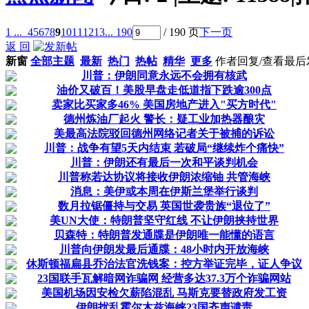
1 ...
4
5
6
7
8
9
10
11
12
13
... 190
/ 190 页
下一页
返 回
新窗
全部主题
最新
热门
热帖
精华
更多
作者
回复/查看
最后
川普：伊朗同意永远不会拥有核武
油价又破百！美股早盘走低道指下跌逾300点
卖家比买家多46% 美国房地产进入"买方时代"
德州炼油厂起火 警长：疑工业加热器酿灾
美最高法院驳回德州网络记者关于被捕的诉讼
川普：战争有望5天内结束 若破局“继续炸个痛快”
川普：伊朗还有最后一次和平谈判机会
川普称若达协议将接收伊朗浓缩铀 共管海峡
消息：美伊或本周在伊斯兰堡举行谈判
数月拉锯僵持与交易 英国世袭贵族“退位了”
美UN大使：特朗普坚守红线 不让伊朗挟持世界
贝森特：特朗普发通牒是伊朗唯一能懂的语言
川普向伊朗发最后通牒：48小时内开放海峡
休斯顿福扁县乔治法官洗钱案：控方举证完毕，证人争议
23国联手瓦解暗网诈骗网 经营多达37.3万个诈骗网站
美国机场因安检欠薪陷混乱 马斯克要替政府发工资
伊朗扰乱霍尔木兹海峡23国齐声谴责