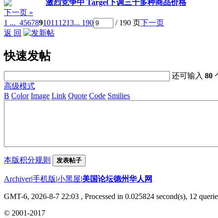
激烈竞争中 Target下调三千多种商品价格
下一页 »
1 ...
4
5
6
7
8
9
10
11
12
13
... 190
/ 190 页
下一页
返 回
快速发帖
还可输入
80
高级模式
B
Color
Image
Link
Quote
Code
Smilies
本版积分规则
发表帖子
Archiver
|
手机版
|
小黑屋
|
美国论坛德州华人网
GMT-6, 2026-8-7 22:03
, Processed in 0.025824 second(s), 12 querie
© 2001-2017