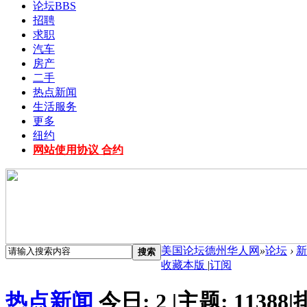
论坛
BBS
招聘
求职
汽车
房产
二手
热点新闻
生活服务
更多
纽约
网站使用协议 合约
美国论坛德州华人网
»
论坛
›
新
搜索
收藏本版
|
订阅
热点新闻
今日:
2
|
主题:
11388
|