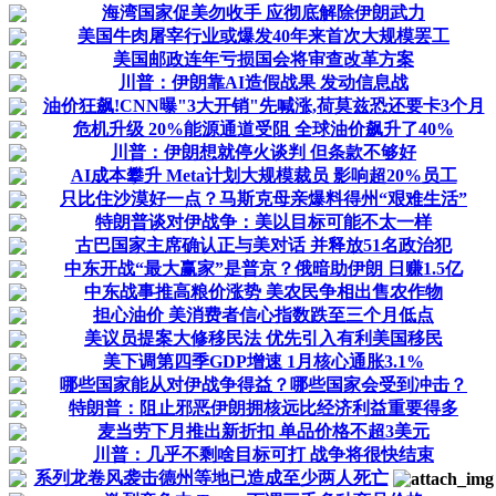
海湾国家促美勿收手 应彻底解除伊朗武力
美国牛肉屠宰行业或爆发40年来首次大规模罢工
美国邮政连年亏损国会将审查改革方案
川普：伊朗靠AI造假战果 发动信息战
油价狂飙!CNN曝"3大开销"先喊涨,荷莫兹恐还要卡3个月
危机升级 20%能源通道受阻 全球油价飙升了40%
川普：伊朗想就停火谈判 但条款不够好
AI成本攀升 Meta计划大规模裁员 影响超20%员工
只比住沙漠好一点？马斯克母亲爆料得州“艰难生活”
特朗普谈对伊战争：美以目标可能不太一样
古巴国家主席确认正与美对话 并释放51名政治犯
中东开战“最大赢家”是普京？俄暗助伊朗 日赚1.5亿
中东战事推高粮价涨势 美农民争相出售农作物
担心油价 美消费者信心指数跌至三个月低点
美议员提案大修移民法 优先引入有利美国移民
美下调第四季GDP增速 1月核心通胀3.1%
哪些国家能从对伊战争得益？哪些国家会受到冲击？
特朗普：阻止邪恶伊朗拥核远比经济利益重要得多
麦当劳下月推出新折扣 单品价格不超3美元
川普：几乎不剩啥目标可打 战争将很快结束
系列龙卷风袭击德州等地已造成至少两人死亡