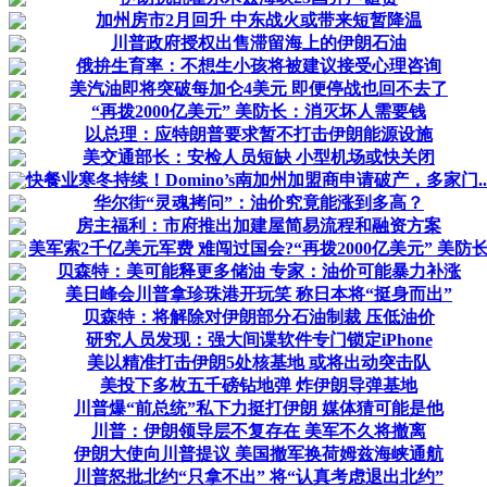
加州房市2月回升 中东战火或带来短暂降温
川普政府授权出售滞留海上的伊朗石油
俄拚生育率：不想生小孩将被建议接受心理咨询
美汽油即将突破每加仑4美元 即便停战也回不去了
“再拨2000亿美元” 美防长：消灭坏人需要钱
以总理：应特朗普要求暂不打击伊朗能源设施
美交通部长：安检人员短缺 小型机场或快关闭
快餐业寒冬持续！Domino’s南加州加盟商申请破产，多家门..
华尔街“灵魂拷问”：油价究竟能涨到多高？
房主福利：市府推出加建屋简易流程和融资方案
美军索2千亿美元军费 难闯过国会?“再拨2000亿美元” 美防
贝森特：美可能释更多储油 专家：油价可能暴力补涨
美日峰会川普拿珍珠港开玩笑 称日本将“挺身而出”
贝森特：将解除对伊朗部分石油制裁 压低油价
研究人员发现：强大间谍软件专门锁定iPhone
美以精准打击伊朗5处核基地 或将出动突击队
美投下多枚五千磅钻地弹 炸伊朗导弹基地
川普爆“前总统”私下力挺打伊朗 媒体猜可能是他
川普：伊朗领导层不复存在 美军不久将撤离
伊朗大使向川普提议 美国撤军换荷姆兹海峡通航
川普怒批北约“只拿不出” 将“认真考虑退出北约”