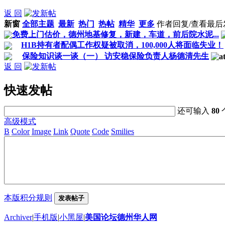
返 回
新窗
全部主题
最新
热门
热帖
精华
更多
作者
回复/查看
最后
免费上门估价，德州地基修复，新建，车道，前后院水泥...
H1B持有者配偶工作权疑被取消，100,000人将面临失业！
保险知识谈一谈（一） 访安稳保险负责人杨德清先生
返 回
快速发帖
还可输入
80
高级模式
B
Color
Image
Link
Quote
Code
Smilies
本版积分规则
发表帖子
Archiver
|
手机版
|
小黑屋
|
美国论坛德州华人网