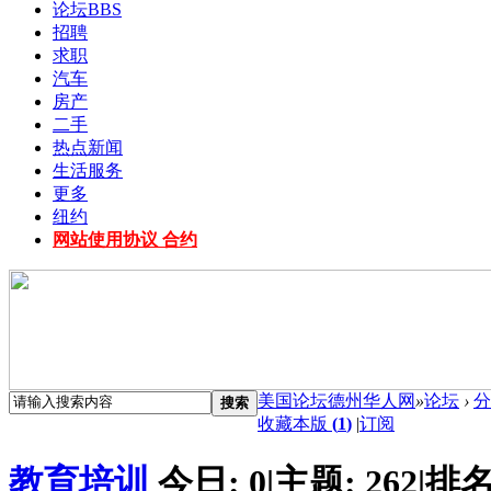
论坛
BBS
招聘
求职
汽车
房产
二手
热点新闻
生活服务
更多
纽约
网站使用协议 合约
美国论坛德州华人网
»
论坛
›
分
搜索
收藏本版
(
1
)
|
订阅
教育培训
今日:
0
|
主题:
262
|
排名