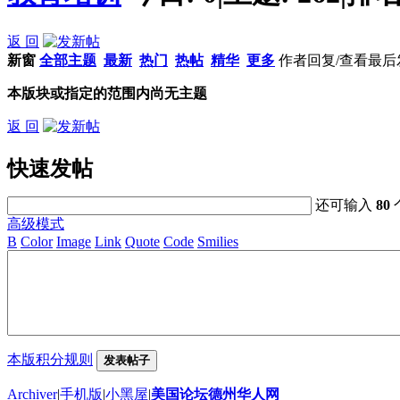
返 回
新窗
全部主题
最新
热门
热帖
精华
更多
作者
回复/查看
最后
本版块或指定的范围内尚无主题
返 回
快速发帖
还可输入
80
高级模式
B
Color
Image
Link
Quote
Code
Smilies
本版积分规则
发表帖子
Archiver
|
手机版
|
小黑屋
|
美国论坛德州华人网