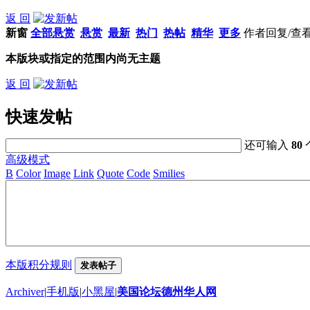
返 回
新窗
全部悬赏
悬赏
最新
热门
热帖
精华
更多
作者
回复/查
本版块或指定的范围内尚无主题
返 回
快速发帖
还可输入
80
高级模式
B
Color
Image
Link
Quote
Code
Smilies
本版积分规则
发表帖子
Archiver
|
手机版
|
小黑屋
|
美国论坛德州华人网