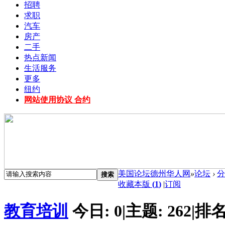
招聘
求职
汽车
房产
二手
热点新闻
生活服务
更多
纽约
网站使用协议 合约
美国论坛德州华人网
»
论坛
›
分
搜索
收藏本版
(
1
)
|
订阅
教育培训
今日:
0
|
主题:
262
|
排名