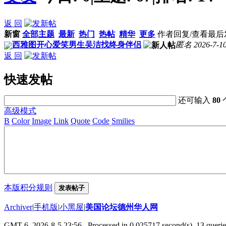
返 回
新窗
全部主题
最新
热门
热帖
精华
更多
作者
回复/查看
最后
西雅图开心爱笑男生吴洁找终身伴侣
匿名
2026-7-1
返 回
快速发帖
还可输入
80
高级模式
B
Color
Image
Link
Quote
Code
Smilies
本版积分规则
发表帖子
Archiver
|
手机版
|
小黑屋
|
美国论坛德州华人网
GMT-6, 2026-8-5 23:56
, Processed in 0.025717 second(s), 13 querie