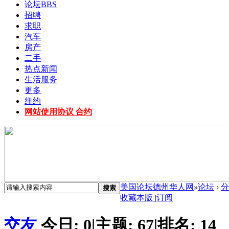
论坛
BBS
招聘
求职
汽车
房产
二手
热点新闻
生活服务
更多
纽约
网站使用协议 合约
美国论坛德州华人网
»
论坛
›
分
搜索
收藏本版
|
订阅
交友
今日:
0
|
主题:
67
|
排名:
14