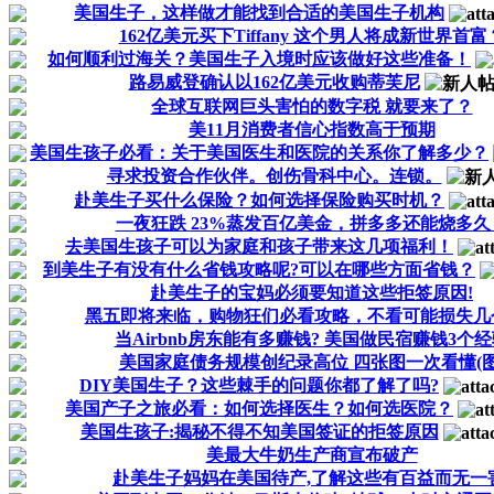
美国生子，这样做才能找到合适的美国生子机构
162亿美元买下Tiffany 这个男人将成新世界首富
如何顺利过海关？美国生子入境时应该做好这些准备！
路易威登确认以162亿美元收购蒂芙尼
全球互联网巨头害怕的数字税 就要来了？
美11月消费者信心指数高于预期
美国生孩子必看：关于美国医生和医院的关系你了解多少？
寻求投资合作伙伴。创伤骨科中心。连锁。
赴美生子买什么保险？如何选择保险购买时机？
一夜狂跌 23%蒸发百亿美金，拼多多还能烧多久
去美国生孩子可以为家庭和孩子带来这几项福利！
到美生子有没有什么省钱攻略呢?可以在哪些方面省钱？
赴美生子的宝妈必须要知道这些拒签原因!
黑五即将来临，购物狂们必看攻略，不看可能损失几个亿
当Airbnb房东能有多赚钱? 美国做民宿赚钱3个
美国家庭债务规模创纪录高位 四张图一次看懂(图
DIY美国生子？这些棘手的问题你都了解了吗?
美国产子之旅必看：如何选择医生？如何选医院？
美国生孩子:揭秘不得不知美国签证的拒签原因
美最大牛奶生产商宣布破产
赴美生子妈妈在美国待产,了解这些有百益而无一害