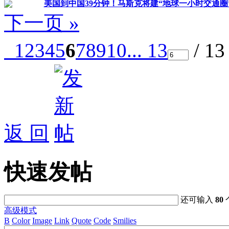
美国到中国39分钟！马斯克将建“地球一小时交通圈”
下一页 »
1
2
3
4
5
6
7
8
9
10
... 13
/ 1
返 回
快速发帖
还可输入
80
高级模式
B
Color
Image
Link
Quote
Code
Smilies