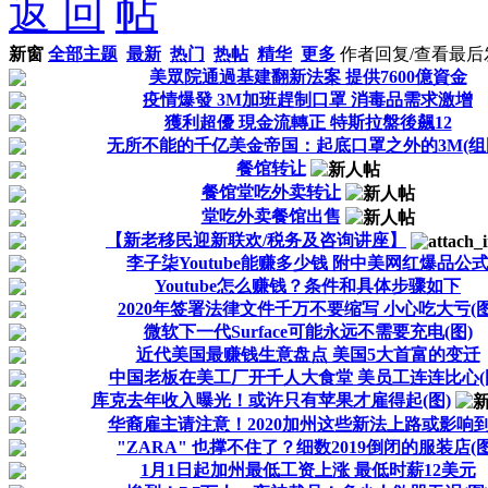
返 回
新窗
全部主题
最新
热门
热帖
精华
更多
作者
回复/查看
最后
美眾院通過基建翻新法案 提供7600億資金
疫情爆發 3M加班趕制口罩 消毒品需求激增
獲利超優 現金流轉正 特斯拉盤後飆12
无所不能的千亿美金帝国：起底口罩之外的3M(组
餐馆转让
餐馆堂吃外卖转让
堂吃外卖餐馆出售
【新老移民迎新联欢/税务及咨询讲座】
李子柒Youtube能赚多少钱 附中美网红爆品公
Youtube怎么赚钱？条件和具体步骤如下
2020年签署法律文件千万不要缩写 小心吃大亏(图
微软下一代Surface可能永远不需要充电(图)
近代美国最赚钱生意盘点 美国5大首富的变迁
中国老板在美工厂开千人大食堂 美员工连连比心(
库克去年收入曝光！或许只有苹果才雇得起(图)
华裔雇主请注意！2020加州这些新法上路或影响
"ZARA" 也撑不住了？细数2019倒闭的服装店(图
1月1日起加州最低工资上涨 最低时薪12美元