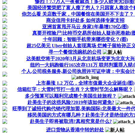
惨烈！7.7万人一夜被裁员！多少人欲哭无泪(图
美国经济繁荣肥了富人瘦了穷人？只因富人靠这个
你怎么看 关店数千家，中国餐馆在美国开不下去了？！(
商业信用卡好处多 如何选择专家支招
亚洲首富甩开马云 身家1年暴增170亿(图)
真要开棺验尸!比特币交易所创始人疑诈死卷款(图
十年回顾：智能手机带来哪些变化？(图)
超25亿美元 Uber创始人套现离场 烂摊子留给孙正义
寻一个餐馆洗碗机的公司
达美航空将于2020年3月从北京机场变更为北京大
纽约一大妈跑银行165次存131万 联邦判重罪入狱(
个人,公司税务服务,新公司执照许可证申请：中实会
上市暴涨 1.2 万亿，全球市值最大企业诞生(图)
信箱红字：大雪时节打一生肖？大雪时节怎么解释呢？
多少预算可以顺利完成整个美国生娃旅程？
赴美生子的这些风险?2019年该如何避免?
旺季到了诚招代购代销代理加盟,美购国际:北美最大一件
移民美国的方式有哪几种？赴美生子才是绝佳的方
赴美生子即将被取消?真相究竟是什么?
进口货物从香港中转的好处