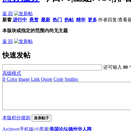
返 回
新窗
进行中
悬赏
最新
热门
热帖
精华
更多
作者
回复/查看
本版块或指定的范围内尚无主题
返 回
快速发帖
还可输入
80
高级模式
B
Color
Image
Link
Quote
Code
Smilies
本版积分规则
发表帖子
Archiver
|
手机版
|
小黑屋
|
美国论坛德州华人网