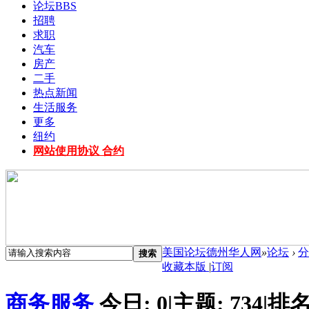
论坛
BBS
招聘
求职
汽车
房产
二手
热点新闻
生活服务
更多
纽约
网站使用协议 合约
美国论坛德州华人网
»
论坛
›
分
搜索
收藏本版
|
订阅
商务服务
今日:
0
|
主题:
734
|
排名