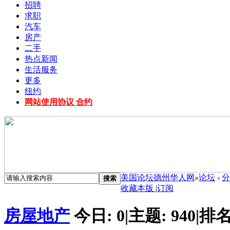
招聘
求职
汽车
房产
二手
热点新闻
生活服务
更多
纽约
网站使用协议 合约
美国论坛德州华人网
»
论坛
›
分
搜索
收藏本版
|
订阅
房屋地产
今日:
0
|
主题:
940
|
排名