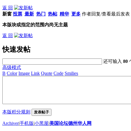
返 回
新窗
投票
最新
热门
热帖
精华
更多
作者
回复/查看
最后发表
本版块或指定的范围内尚无主题
返 回
快速发帖
还可输入
80
高级模式
B
Color
Image
Link
Quote
Code
Smilies
本版积分规则
发表帖子
Archiver
|
手机版
|
小黑屋
|
美国论坛德州华人网