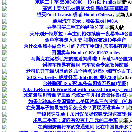
求购二手车 $5000-8000，10万以下miles
高速上突没电被追尾 大陆新能源车藏隐患
想买Ford Transit 或者 Honda Odessay
通用汽车表示，准备裁员4000人
在美国买二手车的经验分享
天冷别开特斯拉：车主们抱怨续航一夜暴降40公里
金龟车将走入历史 福斯宣布2019年停产
为什么备胎不做全尺寸的？汽车冷知识其实很有趣
回国卖车Honda CRV 61653 miles
马斯克在洛杉矶挖的隧道揭幕啦！车速249公里(组
遥控车钥匙有漏洞 汽车安全专家教你防贼
老司机开车最明显的这几个特点 这些小细节你占了
2012 vw beetle. 绝版好车, kbb 8000 要$7300
台铁翻覆 18人死 车头车厢惨不忍睹(组图)
Nike LeBron 16 Wine Red with a speed lacing system
冰箱装满川普血型血液,总统新车亮相 最强怪兽(图)
如果奔驰车在美国漏油…美国汽车三包政策 《柠
在美国车子如果被拖吊怎么办？要联系谁拿车？
干掉超速罚单！加州议员提议建无限速高速(图
求购二手车：请问有没有几千元的二手车
在美国骑自行车的交通规则 比在中国复杂多