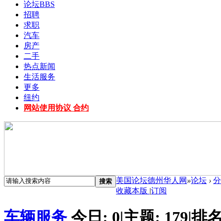
论坛
BBS
招聘
求职
汽车
房产
二手
热点新闻
生活服务
更多
纽约
网站使用协议 合约
美国论坛德州华人网
»
论坛
›
分
搜索
收藏本版
|
订阅
车辆服务
今日:
0
|
主题:
179
|
排名