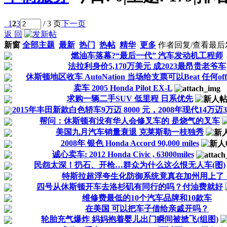
1
2
3
/ 3 页
下一页
返 回
新窗
全部主题
最新
热门
热帖
精华
更多
作者
回复/查看
最后
燃油车落幕?“最后一代” 汽车发动机工程师
法拉利身价5,170万美元 成2023最昂贵老爷车
休斯顿地区收车 AutoNation 当场给支票可以Beat 任何off
卖车 2005 Honda Pilot EX-L
求购一辆二手SUV 低里程 日系优先
2015年丰田新款白色轿车9万迈 8000 元，2008年现代14万迈3
帮问：休斯顿有没有华人会修叉车的 是烧气的叉车
美国九月汽车销量衰退 克莱斯勒一枝独秀
2008年 银色 Honda Accord 90,000 miles
诚心卖车: 2012 Honda Civic , 63000miles
民怨太深！扔石、开枪…群众为什么这么恨无人车(图)
特斯拉超浮夸生化防御系统竟真在加州用上了
四号从休斯顿开车去洛杉矶有同行的吗？付油费就好
维修费最低的10个汽车品牌和10款车
在美国 可以把车子借给亲戚开吗？
轮胎充气爆炸 妈妈抱着婴儿出门瞬间被掀飞(组图)