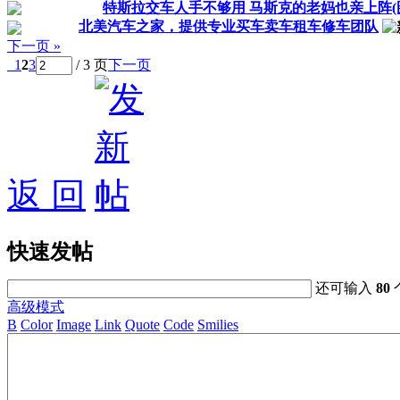
特斯拉交车人手不够用 马斯克的老妈也亲上阵(
北美汽车之家，提供专业买车卖车租车修车团队
下一页 »
1
2
3
/ 3 页
下一页
返 回
快速发帖
还可输入
80
高级模式
B
Color
Image
Link
Quote
Code
Smilies