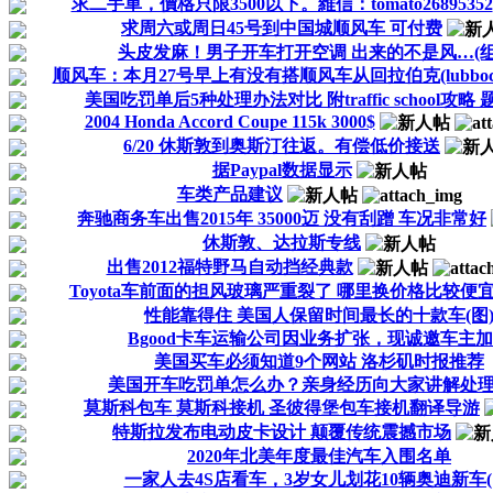
求二手車，價格只限3500以下。維信：tomato26895352
求周六或周日45号到中国城顺风车 可付费
头皮发麻！男子开车打开空调 出来的不是风…(组
顺风车：本月27号早上有没有搭顺风车从回拉伯克(lubboc
美国吃罚单后5种处理办法对比 附traffic school攻略 
2004 Honda Accord Coupe 115k 3000$
6/20 休斯敦到奥斯汀往返。有偿低价接送
据Paypal数据显示
车类产品建议
奔驰商务车出售2015年 35000迈 没有刮蹭 车况非常好
休斯敦、达拉斯专线
出售2012福特野马自动挡经典款
Toyota车前面的担风玻璃严重裂了 哪里换价格比较便
性能靠得住 美国人保留时间最长的十款车(图
Bgood卡车运输公司因业务扩张，现诚邀车主
美国买车必须知道9个网站 洛杉矶时报推荐
美国开车吃罚单怎么办？亲身经历向大家讲解处
莫斯科包车 莫斯科接机 圣彼得堡包车接机翻译导游
特斯拉发布电动皮卡设计 颠覆传统震撼市场
2020年北美年度最佳汽车入围名单
一家人去4S店看车，3岁女儿划花10辆奥迪新车(