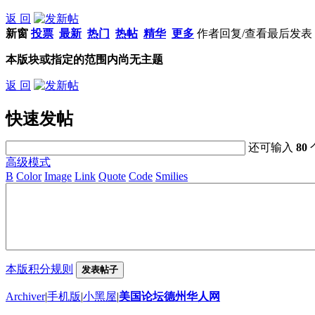
返 回
新窗
投票
最新
热门
热帖
精华
更多
作者
回复/查看
最后发表
本版块或指定的范围内尚无主题
返 回
快速发帖
还可输入
80
高级模式
B
Color
Image
Link
Quote
Code
Smilies
本版积分规则
发表帖子
Archiver
|
手机版
|
小黑屋
|
美国论坛德州华人网