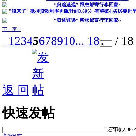
“归途速递” 帮您邮寄行李回家~
"狼来了" 抵押贷款利率再飙升到3.69% ,有望破4,买房要赶
“归途速递” 帮您邮寄行李回家~
下一页 »
1
2
3
4
5
6
7
8
9
10
... 18
/ 1
返 回
快速发帖
还可输入
80
高级模式