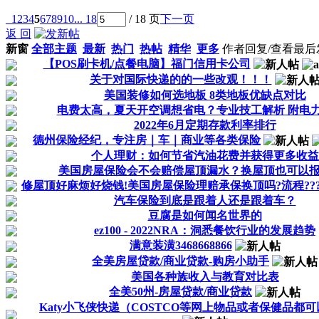
1
2
3
4
5
6
7
8
9
10
... 18
/ 18 页
下一页
返 回
新窗
全部主题
最新
热门
热帖
精华
更多
作者
回复/查看
最后
【POS刷卡机/点餐电脑】福门信用卡公司
关于对国际快递的的一些改观！！！
美国装修如何选地板 8类地板优缺点对比
电费太高，夏天开空调想省电？专业技工解析 附电力申
2022年6月定期存款利率排行
德州保险经纪，专注房｜车｜商业等各类保险
个人理财：如何节省汽油花费并获得更多收益
美国房屋保险会不会赔偿屋顶漏水？换屋顶也可以报房
修屋顶好麻烦好烧钱!美国房屋保险理赔承保换顶吗?流程??
汽车保险到底是跟着人还是跟着车？
豆腐是如何闻名世界的
ez100 - 2022NRA：洞悉餐饮行业的发展趋势
满意装潢3468668866
全美房屋贷款/商业贷款-购房小助手
美国各种族收入与教育对比表
全美50州-房屋贷款/商业贷款
Katy小飞侠快递（COSTCO等网上物品或者保健品都可以