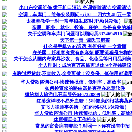
小山东空调维修 烘干机口清洁 空调管道清洁 空调清洁
空调，车库门，维修安装顾问=八3⃣️二四六九4⃣️五一零
太极拳教学一对一常年招生,随时开课(休斯顿）
亲属、职业、就业、投资、庇护、身份有关的移民
关于空调和车库门问题可以顾问我8324694510
天下第一贵--谭氏官府菜
什么是手机WiFi通话 有何好处 一文看懂
在美国，赶租客究竟有多麻烦 驱逐流程是怎样
关于怎么从国内寄家具沙发、食品、化妆品等日用品到美
个人理财：成为百万富翁再退休 9个存钱建议
有联过桥贷款,不查收入,全美可做！没身份、低信用都适
华人贷款咨询公司-快速预批信，低利率，高效率
如何检查您的路由器是否存在恶意软件
纽约华人旅游电召车服务6467328899
红薯这样吃不易升血糖！5种健康的根茎类蔬
艾飞力律师事务所 （纽约/洛杉矶/休斯顿）
华人贷款咨询公司-快速预批信，低利率，高效
休斯顿展会工作机会
常见的富贵病有哪些？对照一下你有没有中招