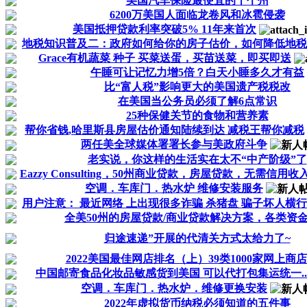
美国汽车保险最便宜的十个州
6200万美国人面临龙卷风和冰雹侵袭
美国抵押贷款利率突破5% 11年来首次
地税知识普及二：政府如何给你的房子估价，如何降低地税
Grace有机蔬菜 种子 买菜送蛋，买苗送菜，即买即送
午睡可让记忆力增5倍？白天小睡多久才有益
比“富人税”影响更大的美国遗产税税改
在美国当公务员必须了解6点常识
25种保健关节的食物和营养素
帮你省钱,哈里斯县房屋估价通知陆续到达 减税王帮你减税
两任美全球媒体署署长参与美政府斗争
老实说，你这样的生活实在太不“中产阶级”了
Eazzy Consulting，50州商业贷款，房屋贷款，无需信用收
空调．车库门．热水炉 维修安装服务
用户注意： 最近网络 上出现很多诈骗 杀猪盘 骗子坏人横行
全美50州的房屋贷款/商业贷款解决方案，各类资
归途速递”开展的代清关方式太给力了~
2022美国最佳网店排名（上）39类1000家网上商
中国邮寄食品化妆品敏感货到美国 可以代打包集运统一...
空调．车库门．热水炉．维修更换安装
2022年虚拟货币纳税必须知道的五件事