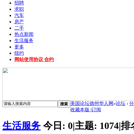
招聘
求职
汽车
房产
二手
热点新闻
生活服务
更多
纽约
网站使用协议 合约
美国论坛德州华人网
»
论坛
›
分
搜索
收藏本版
|
订阅
生活服务
今日:
0
|
主题:
1074
|
排