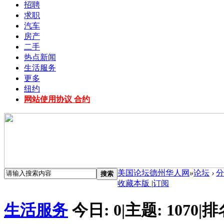
招聘
求职
汽车
房产
二手
热点新闻
生活服务
更多
纽约
网站使用协议 合约
美国论坛德州华人网
»
论坛
›
分
搜索
收藏本版
|
订阅
生活服务
今日:
0
|
主题:
1070
|
排