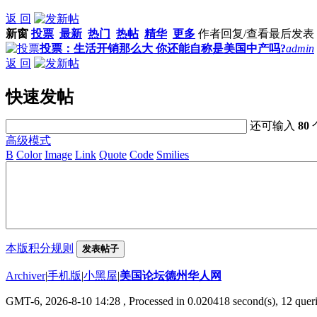
返 回
新窗
投票
最新
热门
热帖
精华
更多
作者
回复/查看
最后发表
投票：生活开销那么大 你还能自称是美国中产吗?
admin
返 回
快速发帖
还可输入
80
高级模式
B
Color
Image
Link
Quote
Code
Smilies
本版积分规则
发表帖子
Archiver
|
手机版
|
小黑屋
|
美国论坛德州华人网
GMT-6, 2026-8-10 14:28
, Processed in 0.020418 second(s), 12 queri