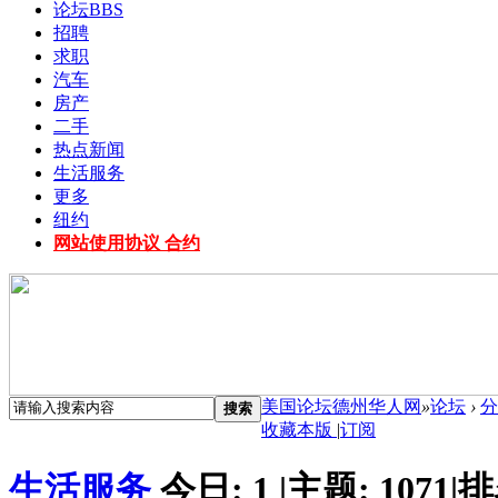
论坛
BBS
招聘
求职
汽车
房产
二手
热点新闻
生活服务
更多
纽约
网站使用协议 合约
美国论坛德州华人网
»
论坛
›
分
搜索
收藏本版
|
订阅
生活服务
今日:
1
|
主题:
1071
|
排