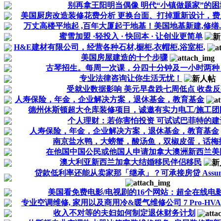
别再拿王阳明当偶像 明代“小镇做题家”的困
美国厨房改造装修花费分析 更换台面、打掉重新设计，费
万丈高楼平地起 ,百年大厦起于地基！美国地基新建,修缮..
蜜雪加盟 ·轻投入 · 快回本 · 让创业更简单
H&E建材有限公司，经营各种石材,橱柜,衣帽柜,浴室柜,
美国房屋建造的十个步骤
古琴招生。每周一次课，分四十分钟及一小时两种，时
专业法律咨询让你生活无忧！
受就业数据影响 美元早盘跌七周低点 收盘
人寿保险，年金，企业解决方案，退休基金，教育基金
德州休斯顿超大仓库装修项目，诚邀有实力电工/施工团队.
个人理财：若你害怕投资 可试试巴菲特的建
人寿保险，年金，企业解决方案，退休基金，教育基金
南京盐水鸭，大螃蟹，酸汤鱼，双椒皮蛋，话梅
在他国中国公民或他国人申请加拿大澳洲新西兰美国英
澳大利亚新西兰加拿大结婚移民伴侣移民
贷款低利率还能从卖家那「继承」？可承接房贷 Assumable
美国看免费电影/电视剧的16个网站：超全在线电
专业空调维修, 家用以及商用冷&暖气维修公司 7 Pro-HVA
收入不对等的夫妇如何制定退休财务计划