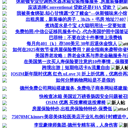
休斯顿专业空调热水器冰箱安装维修服务 ,房屋装修翻新
应该选择Conventional 贷款还是FHA 贷款？
我被美食绑架,却心甘情愿“交了赎金”---休斯顿味来小馆
出租房屋，新装修的房子，3b2b + 书房 地址77407
煮鸡蛋水是个宝 4大聪明用法一定要知道
免费拍照:中信公证移民服务中心 ,代办美国护照中国签
巴菲特：不要在这十件事情上浪费钱
每月向401（k）存500美元 30年后退休金惊人
如何在2025有效节省房屋保险费用？超全指南来袭帮你省
美国养老攻略：养老金体系与养老金融服务与
在美国第一次买人寿保险要注意的10件事情，保额
跨境出游｜短期电话卡&流量自由
[OSIM新年限时优惠 红色 uLove 3] 折上折优惠，优惠价再减
如何分辨购物网站是不是假的
德州免费公司网站搭建服务, 免费电子商务网站搭建服
快检查冰箱 美国近万磅香肠因安全问题被召
OSIM 优惠 买按摩椅送按摩椅
房屋保险特价,出租房保险特特价,保费低
75070MCkinney美容美体轻医美店开业礼包倒计时赠送
李世豪律师集团-德州专精车祸，人身伤害