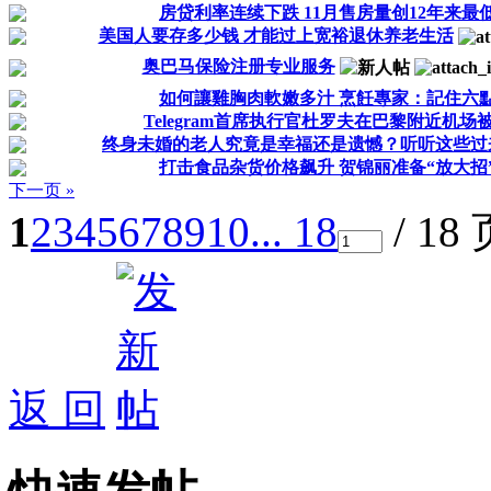
房贷利率连续下跌 11月售房量创12年来最
美国人要存多少钱 才能过上宽裕退休养老生活
奥巴马保险注册专业服务
如何讓雞胸肉軟嫩多汁 烹飪專家：記住六
Telegram首席执行官杜罗夫在巴黎附近机场
终身未婚的老人究竟是幸福还是遗憾？听听这些过来人
打击食品杂货价格飙升 贺锦丽准备“放大招
下一页 »
1
2
3
4
5
6
7
8
9
10
... 18
/ 18
返 回