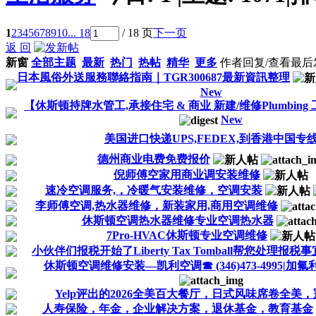
1
2
3
4
5
6
7
8
9
10
... 18
/ 18 页
下一页
返 回
新窗
全部主题
最新
热门
热帖
精华
更多
作者
回复/查看
最后
日本風俗外送服務聯絡指南｜TGR300687最新資訊整理
New
【休斯顿持牌水管工,承接住宅 & 商业 新建/维修Plumbing 工.
New
美国进口快递UPS,FEDEX,到香港中国专
德州商业电费免费报价
倪师傅空家用商业调安装维修
速冷空调服务,，冷暖气安装维修，空调安装
李师傅空调,热水器维修，新装家用,商用空调维修
休斯顿空调热水器维修专业空调热水器
7Pro-HVAC休斯顿专业空调维修
小伙伴们报税开始了Liberty Tax Tomball帮您处理报税事
休斯顿空调维修安装—凯利空调☎ (346)473-4995|加氟
Yelp评出的2026全美百大餐厅，日式风味席卷全美，冠
人寿保险，年金，企业解决方案，退休基金，教育基金