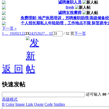
诚聘兼职人员
fresh
诚聘女按摩师
免费理财/ 地产执照培训，另聘兼职助理/高级储备
个人招长期私人年轻助理，工作地点不限 际贸易专
下一页 »
1 ...
19
20
21
22
23
24
25
26
27
... 32
/ 32 页
下一页
返 回
快速发帖
还可输入
80
高级模式
B
Color
Image
Link
Quote
Code
Smilies