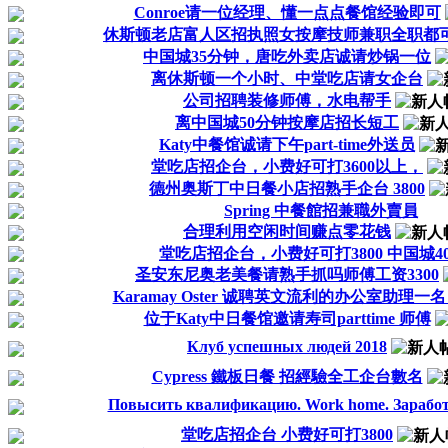
Conroe请一位经理、懂一点点餐馆经验即可
休斯顿老店富人区招执照女按摩技师兼职全职都
中国城35分钟，唐吃外卖店诚请炒锅一位
离休斯顿一个小时、中堂吃店请女企台
公司招聘装修师傅，水电帮手
离中国城50分钟按摩店招长短工
Katy中餐馆诚请下午part-time外送员
堂吃店招企台，小费好可打3600以上，
德州奥斯丁中日餐小店招熟手企台 3800
Spring 中餐館招兼職外賣員
合理利用空闲时间赚点零花钱
堂吃店招企台，小费好可打3800 中国城4
圣安东尼奥老美餐请熟手抓吗师傅工资3300
Karamay Oster 诚聘英文流利的办公室助理一
位于Katy中日餐馆邀请寿司parttime 师傅
Клуб успешных людей 2018
Cypress 鐵板日餐 招經驗全工企台數名
Повысить квалификацию. Work home. Зарабо
堂吃店招企台 小费好可打3800