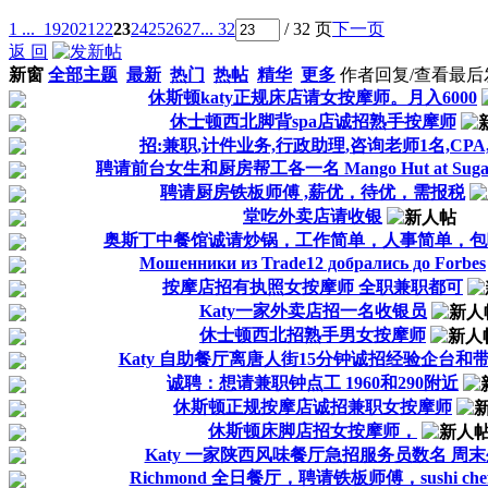
1 ...
19
20
21
22
23
24
25
26
27
... 32
/ 32 页
下一页
返 回
新窗
全部主题
最新
热门
热帖
精华
更多
作者
回复/查看
最后
休斯顿katy正规床店请女按摩师。月入6000
休士顿西北脚背spa店诚招熟手按摩师
招:兼职,计件业务,行政助理,咨询老师1名,CP
聘请前台女生和厨房帮工各一名 Mango Hut at Sugar
聘请厨房铁板师傅 ,薪优，待优，需报税
堂吃外卖店请收银
奥斯丁中餐馆诚请炒锅，工作简单，人事简单，包
Мошенники из Trade12 добрались до Forbes
按摩店招有执照女按摩师 全职兼职都可
Katy一家外卖店招一名收银员
休士顿西北招熟手男女按摩师
Katy 自助餐厅离唐人街15分钟诚招经验企台和
诚聘：想请兼职钟点工 1960和290附近
休斯顿正规按摩店诚招兼职女按摩师
休斯顿床脚店招女按摩师，
Katy 一家陕西风味餐厅急招服务员数名 周
Richmond 全日餐厅，聘请铁板师傅，sushi chef