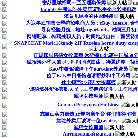
密苏里城招周一至五通勤保姆
humble 中餐堂吃外卖店请熟手企台和接电话
求育儿经验的住家阿姨
为迎年底销售旺季特招电商人员：eBay Amazon 合
寻有经验月嫂，地址sugarland，时间三月初
网销旺季，特聘兼职人员，时间地点自由，薪资待
SNAPCHAT Maria18candy 21F Russian horny slutty cra
正规床脚店招女按摩师 休斯顿45北离中国城50
诚招海外华人兼职，时间地点自由，待遇优厚，轻
Katy中餐馆诚请下午part-time外送员
位于Katy中日餐馆邀请帮炒和半工寿司
休士顿西北招男女按摩师
诚招海外华侨兼职人员，工资待遇优厚，工作地点
诚聘女按摩师
Compra Progynova En Linea
靠自己实力赚钱 正规网赚平台 你们懂得 销售
堂吃外卖店诚请一位cashier。
诚聘女按摩师
Антикварный магазин