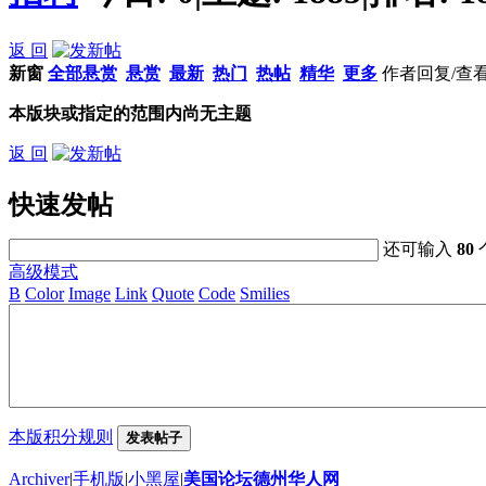
返 回
新窗
全部悬赏
悬赏
最新
热门
热帖
精华
更多
作者
回复/查
本版块或指定的范围内尚无主题
返 回
快速发帖
还可输入
80
高级模式
B
Color
Image
Link
Quote
Code
Smilies
本版积分规则
发表帖子
Archiver
|
手机版
|
小黑屋
|
美国论坛德州华人网