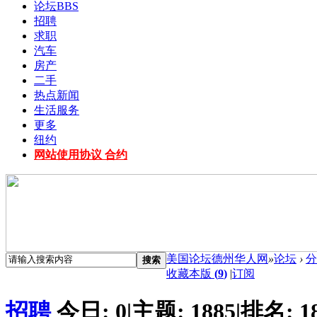
论坛
BBS
招聘
求职
汽车
房产
二手
热点新闻
生活服务
更多
纽约
网站使用协议 合约
美国论坛德州华人网
»
论坛
›
分
搜索
收藏本版
(
9
)
|
订阅
招聘
今日:
0
|
主题:
1885
|
排名:
1