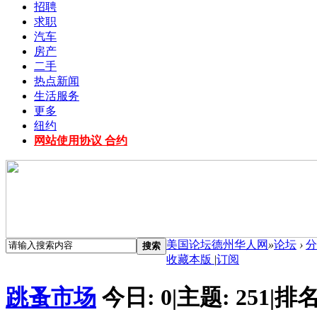
招聘
求职
汽车
房产
二手
热点新闻
生活服务
更多
纽约
网站使用协议 合约
美国论坛德州华人网
»
论坛
›
分
搜索
收藏本版
|
订阅
跳蚤市场
今日:
0
|
主题:
251
|
排名