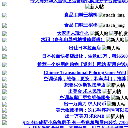
专为海外华人提供正品香烟代购服务平台微信联系：lo
食品 口味王槟榔
食品 口味王槟榔
大家周末玩什么
求职（多年电器机械维修师傅）
出让日本拉面店
日本拉面快餐店出让，生意8.5万，租$6500
推荐一个好用的购物【返利】网站 新用户送$
Chinese Transnational Policing Gone Wild
空调保养，维修，更换，和车库门，推荐
想要买休斯敦按摩店
出美金 求人民币
空调车库门更换维修服务
出一万美刀 求人民币
美元收藏指南：这15种序列号可以
出一万美刀 求RMB
$150转9成新小乌龟房子 有一些龟粮和屋内装饰 770