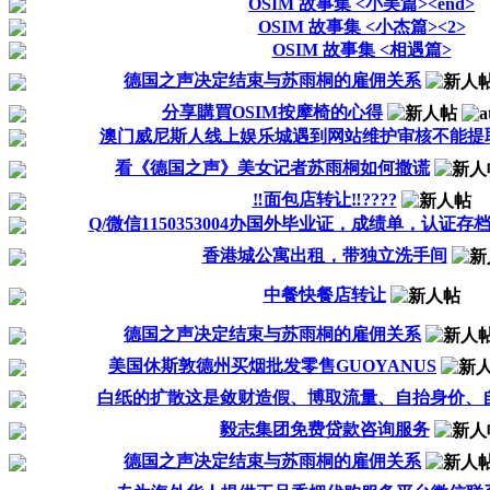
OSIM 故事集 <小美篇><end>
OSIM 故事集 <小杰篇><2>
OSIM 故事集 <相遇篇>
德国之声决定结束与苏雨桐的雇佣关系
分享購買OSIM按摩椅的心得
澳门威尼斯人线上娱乐城遇到网站维护审核不能提取款
看《德国之声》美女记者苏雨桐如何撒谎
‼️面包店转让‼️????
Q/微信1150353004办国外毕业证，成绩单，认证存
香港城公寓出租，带独立洗手间
中餐快餐店转让
德国之声决定结束与苏雨桐的雇佣关系
美国休斯敦德州买烟批发零售GUOYANUS
白纸的扩散这是敛财造假、博取流量、自抬身价、
毅志集团免费贷款咨询服务
德国之声决定结束与苏雨桐的雇佣关系