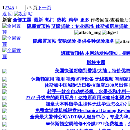
1
2
3
4
5
/ 5 页
下一页
返 回
新窗
全部主题
最新
热门
热帖
精华
更多
作者
回复/查看
最后
隐藏置顶帖
艾隆贷款：专业德州/ 休斯顿房屋贷款
隐藏置顶帖
安稳保险 提供各种保险服务
隐藏置顶帖
本网站发帖须知，指
版块主题
美国快递货物到香港/大陆，特价优惠
休斯顿家用 商用 视频监控设备 无线视频 智能家
休斯顿中国城附近日餐拉面店2300尺出售
转手一款全自动奶茶机，水果茶和小料
???? 升级您的商用厨房！达拉斯商用冰箱冷柜限时特
加拿大本科留学生挂科无法毕业怎么办?
免费拿游戏机械键盘Mechanical Gaming Keybo
全美最大警钟公司ADT华人服务中心，专业为华
❤️休斯顿空调维修➕冷媒????免费检查