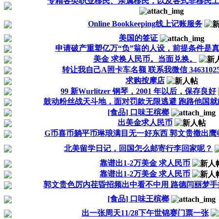
专精各类职业移民、亲属移民，以及各式非移民
Online Bookkeeping线上记账服务
美国的签证
申请破产重塑亿万“负”翁的人设，前提条件是
美金 求换人民币。当面兑换。
转让我自己A照卡车名额 联系我微信 34631025
求购按摩店
99 新Wurlitzer 钢琴，2001 年以后，保存良好
鼓动粉丝战天斗地，面对罚款无限逃避 跑路他国就能躲
[食品] 口味王槟榔
出美金求人民币
G币喜币躺平币琳琅满目无一好东西 郭文贵撒出鹰收回
北美留学日记，回国怎么邮寄行李回家呢？
靠谱出1-2万美金 求人民币
靠谱出1-2万美金 求人民币
郭文贵色厉内荏昏招频出中看不中用 路德闫丽梦手握把
[食品] 口味王槟榔
出一张周天11/28下午世锦赛门票一张