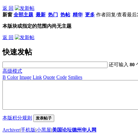
返 回
新窗
全部主题
最新
热门
热帖
精华
更多
作者
回复/查看
最后
本版块或指定的范围内尚无主题
返 回
快速发帖
还可输入
80
高级模式
B
Color
Image
Link
Quote
Code
Smilies
本版积分规则
发表帖子
Archiver
|
手机版
|
小黑屋
|
美国论坛德州华人网