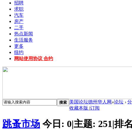
招聘
求职
汽车
房产
二手
热点新闻
生活服务
更多
纽约
网站使用协议 合约
美国论坛德州华人网
»
论坛
›
分
搜索
收藏本版
|
订阅
跳蚤市场
今日:
0
|
主题:
251
|
排名