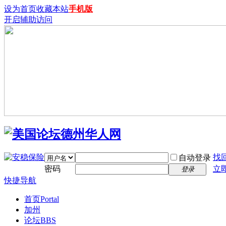
设为首页
收藏本站
手机版
开启辅助访问
找
自动登录
密码
立
登录
快捷导航
首页
Portal
加州
论坛
BBS