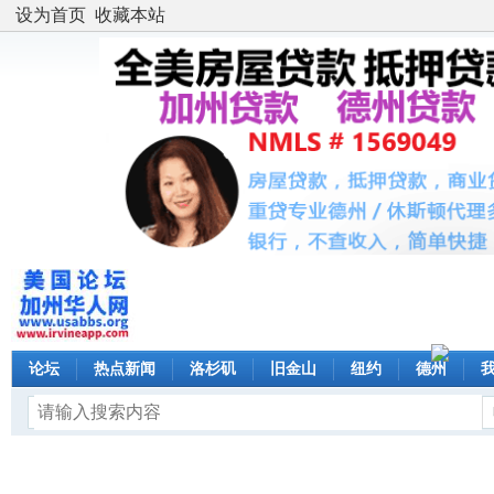
设为首页
收藏本站
论坛
热点新闻
洛杉矶
旧金山
纽约
德州