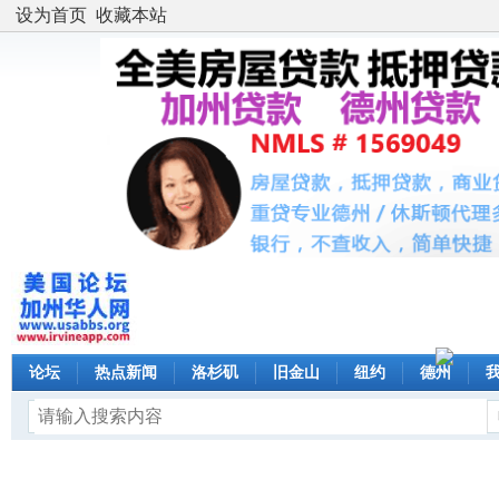
设为首页
收藏本站
论坛
热点新闻
洛杉矶
旧金山
纽约
德州