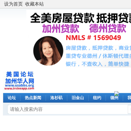
设为首页
收藏本站
论坛
热点新闻
洛杉矶
旧金山
纽约
德州